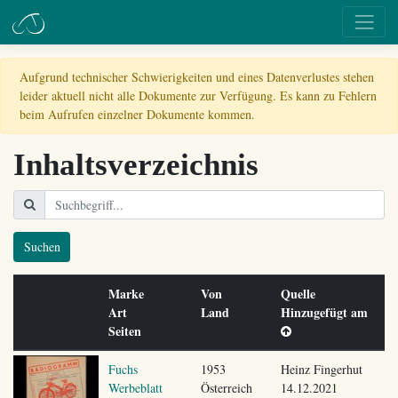
Aufgrund technischer Schwierigkeiten und eines Datenverlustes stehen
leider aktuell nicht alle Dokumente zur Verfügung. Es kann zu Fehlern
beim Aufrufen einzelner Dokumente kommen.
Inhaltsverzeichnis
Suchen
Marke
Von
Quelle
Art
Land
Hinzugefügt am
Seiten
Fuchs
1953
Heinz Fingerhut
Werbeblatt
Österreich
14.12.2021