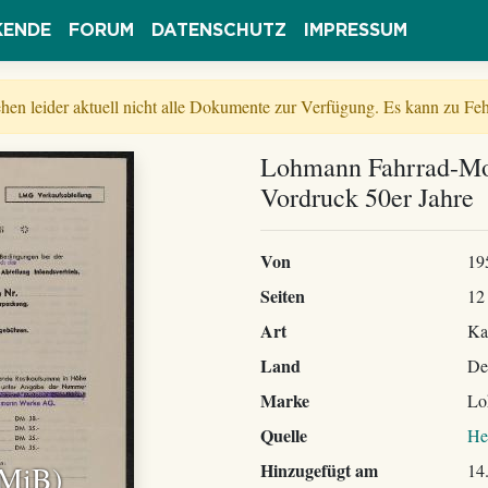
KENDE
FORUM
DATENSCHUTZ
IMPRESSUM
tehen leider aktuell nicht alle Dokumente zur Verfügung. Es kann zu 
Lohmann Fahrrad-Mot
Vordruck 50er Jahre
Von
19
Seiten
12
Art
Ka
Land
De
Marke
Lo
Quelle
He
 MiB)
Hinzugefügt am
14