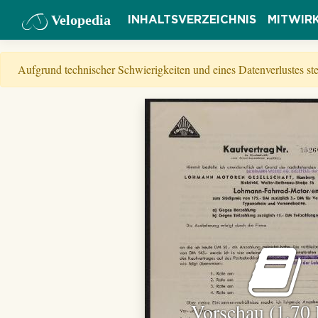
Velopedia
INHALTSVERZEICHNIS
MITWIR
Aufgrund technischer Schwierigkeiten und eines Datenverlustes s
Vorschau (1,70