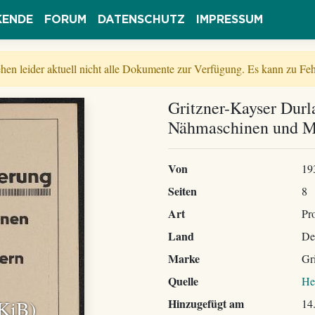
KENDE
FORUM
DATENSCHUTZ
IMPRESSUM
tehen leider aktuell nicht alle Dokumente zur Verfügung. Es kann zu 
Gritzner-Kayser Durl
Nähmaschinen und Mo
Von
19
Seiten
8
Art
Pr
Land
De
Marke
Gr
Quelle
He
 KiB)
Hinzugefügt am
14