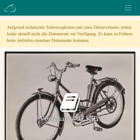
Aufgrund technischer Schwierigkeiten und eines Datenverlustes stehen
leider aktuell nicht alle Dokumente zur Verfügung. Es kann zu Fehlern
beim Aufrufen einzelner Dokumente kommen.
Vorschau (403 KiB)