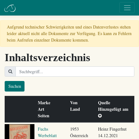
Aufgrund technischer Schwierigkeiten und eines Datenverlustes stehen
leider aktuell nicht alle Dokumente zur Verfügung. Es kann zu Fehlern
beim Aufrufen einzelner Dokumente kommen.
Inhaltsverzeichnis
Suchen
Marke
Von
Quelle
Art
Land
Hinzugefügt am
Seiten
Fuchs
1953
Heinz Fingerhut
Werbeblatt
Österreich
14.12.2021