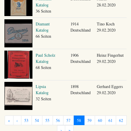
Katalog
28.02.2020
36 Seiten
Diamant
1914
Tino Koch
Katalog
Deutschland
29.02.2020
66 Seiten
Paul Scholz
1906
Heinz Fingerhut
Katalog
Deutschland
29.02.2020
68 Seiten
Lipsia
1898
Gerhard Eggers
Katalog
Deutschland
29.02.2020
32 Seiten
«
‹
53
54
55
56
57
58
59
60
61
62
›
»