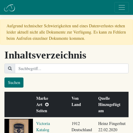
Aufgrund technischer Schwierigkeiten und eines Datenverlustes stehen
leider aktuell nicht alle Dokumente zur Verfügung. Es kann zu Fehlern
beim Aufrufen einzelner Dokumente kommen.
Inhaltsverzeichnis
Suchen
Marke
Von
Quelle
Art
Land
Hinzugefügt
Seiten
am
Victoria
1912
Heinz Fingerhut
Katalog
Deutschland
22.02.2020