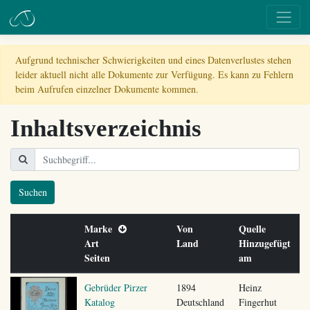
Aufgrund technischer Schwierigkeiten und eines Datenverlustes stehen
leider aktuell nicht alle Dokumente zur Verfügung. Es kann zu Fehlern
beim Aufrufen einzelner Dokumente kommen.
Inhaltsverzeichnis
Suchen
Marke
Von
Quelle
Art
Land
Hinzugefügt
Seiten
am
Gebrüder Pirzer
1894
Heinz
Katalog
Deutschland
Fingerhut