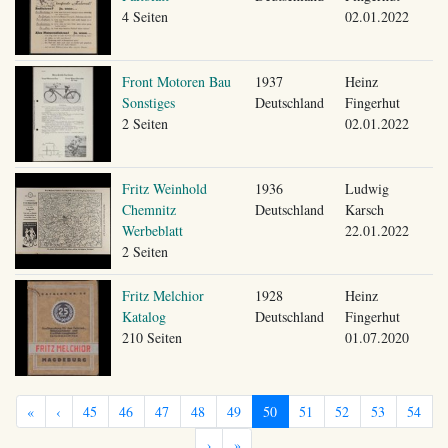
4 Seiten
02.01.2022
Front Motoren Bau
1937
Heinz
Sonstiges
Deutschland
Fingerhut
2 Seiten
02.01.2022
Fritz Weinhold
1936
Ludwig
Chemnitz
Deutschland
Karsch
Werbeblatt
22.01.2022
2 Seiten
Fritz Melchior
1928
Heinz
Katalog
Deutschland
Fingerhut
210 Seiten
01.07.2020
«
‹
45
46
47
48
49
50
51
52
53
54
›
»