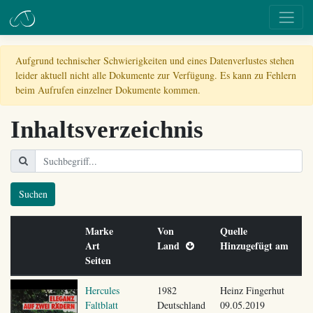
Aufgrund technischer Schwierigkeiten und eines Datenverlustes stehen
leider aktuell nicht alle Dokumente zur Verfügung. Es kann zu Fehlern
beim Aufrufen einzelner Dokumente kommen.
Inhaltsverzeichnis
Suchen
Marke
Von
Quelle
Art
Land
Hinzugefügt am
Seiten
Hercules
1982
Heinz Fingerhut
Faltblatt
Deutschland
09.05.2019