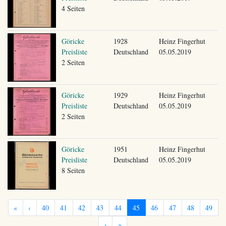
4 Seiten
Göricke
1928
Heinz Fingerhut
Preisliste
Deutschland
05.05.2019
2 Seiten
Göricke
1929
Heinz Fingerhut
Preisliste
Deutschland
05.05.2019
2 Seiten
Göricke
1951
Heinz Fingerhut
Preisliste
Deutschland
05.05.2019
8 Seiten
«
‹
40
41
42
43
44
45
46
47
48
49
›
»