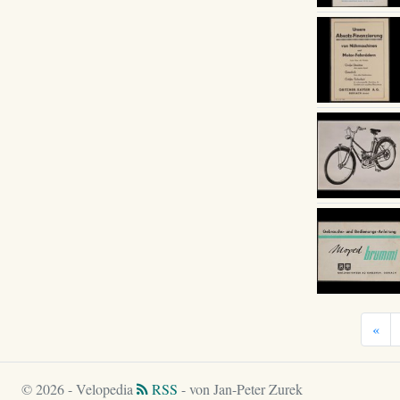
«
© 2026 - Velopedia
RSS
- von Jan-Peter Zurek