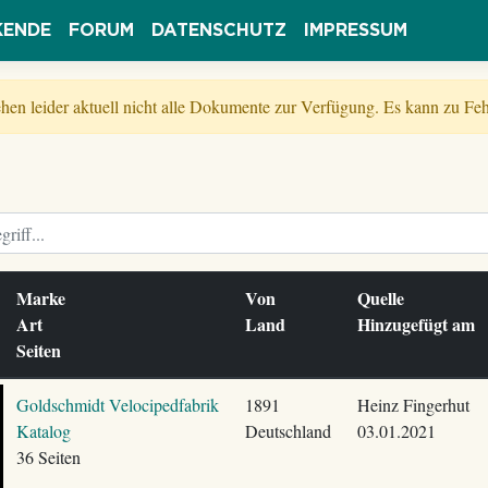
KENDE
FORUM
DATENSCHUTZ
IMPRESSUM
tehen leider aktuell nicht alle Dokumente zur Verfügung. Es kann zu 
Marke
Von
Quelle
Art
Land
Hinzugefügt am
Seiten
Goldschmidt Velocipedfabrik
1891
Heinz Fingerhut
Katalog
Deutschland
03.01.2021
36 Seiten