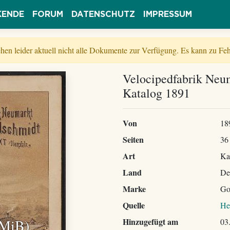
KENDE
FORUM
DATENSCHUTZ
IMPRESSUM
tehen leider aktuell nicht alle Dokumente zur Verfügung. Es kann zu 
Velocipedfabrik Neu
Katalog 1891
Von
18
Seiten
36
Art
Ka
Land
De
Marke
Go
Quelle
He
 MiB)
Hinzugefügt am
03