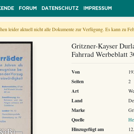
KENDE
FORUM
DATENSCHUTZ
IMPRESSUM
tehen leider aktuell nicht alle Dokumente zur Verfügung. Es kann zu 
Gritzner-Kayser Durl
Fahrrad Werbeblatt 3
Von
19
Seiten
2
Art
We
Land
De
Marke
Gr
Quelle
He
 KiB)
Hinzugefügt am
12