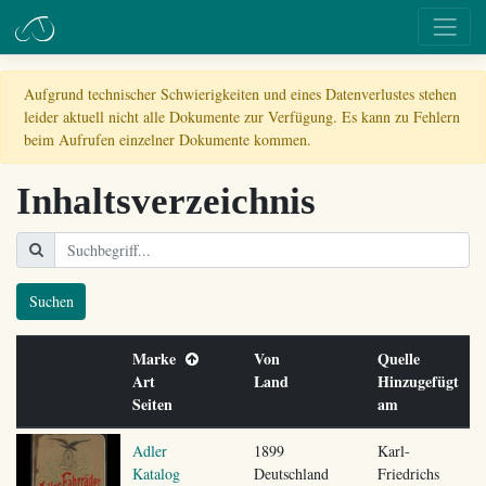
Aufgrund technischer Schwierigkeiten und eines Datenverlustes stehen
leider aktuell nicht alle Dokumente zur Verfügung. Es kann zu Fehlern
beim Aufrufen einzelner Dokumente kommen.
Inhaltsverzeichnis
Suchen
Marke
Von
Quelle
Art
Land
Hinzugefügt
Seiten
am
Adler
1899
Karl-
Katalog
Deutschland
Friedrichs