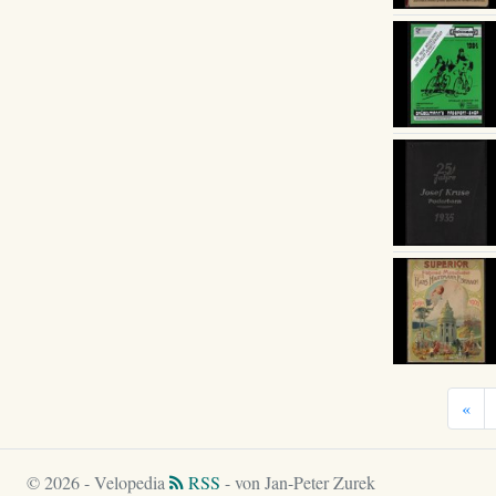
«
© 2026 - Velopedia
RSS
- von Jan-Peter Zurek