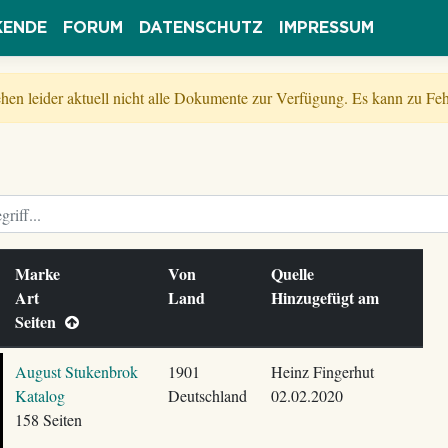
KENDE
FORUM
DATENSCHUTZ
IMPRESSUM
tehen leider aktuell nicht alle Dokumente zur Verfügung. Es kann zu 
Marke
Von
Quelle
Art
Land
Hinzugefügt am
Seiten
August Stukenbrok
1901
Heinz Fingerhut
Katalog
Deutschland
02.02.2020
158 Seiten