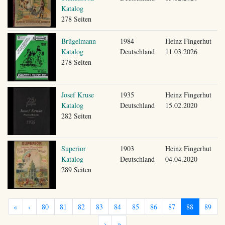
Katalog
278 Seiten
Brügelmann
1984
Heinz Fingerhut
Katalog
Deutschland
11.03.2026
278 Seiten
Josef Kruse
1935
Heinz Fingerhut
Katalog
Deutschland
15.02.2020
282 Seiten
Superior
1903
Heinz Fingerhut
Katalog
Deutschland
04.04.2020
289 Seiten
«
‹
80
81
82
83
84
85
86
87
88
89
›
»