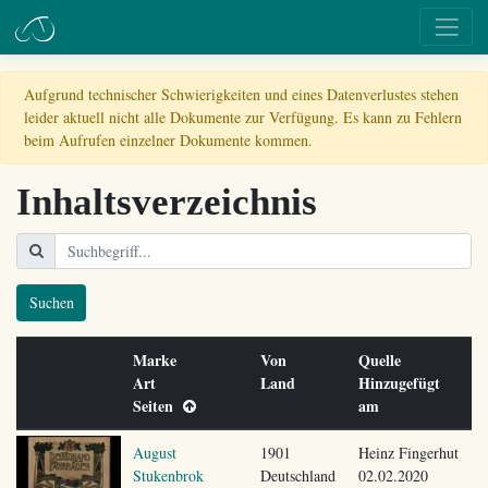
Aufgrund technischer Schwierigkeiten und eines Datenverlustes stehen
leider aktuell nicht alle Dokumente zur Verfügung. Es kann zu Fehlern
beim Aufrufen einzelner Dokumente kommen.
Inhaltsverzeichnis
Suchen
Marke
Von
Quelle
Art
Land
Hinzugefügt
Seiten
am
August
1901
Heinz Fingerhut
Stukenbrok
Deutschland
02.02.2020