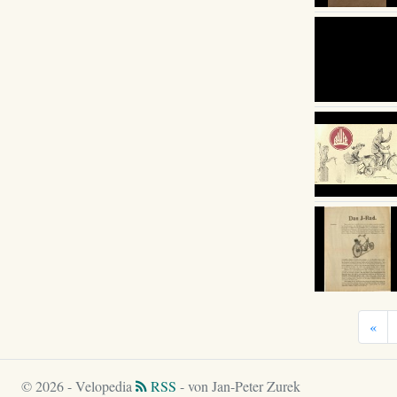
«
© 2026 - Velopedia
RSS
- von Jan-Peter Zurek