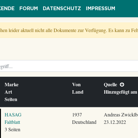
KENDE
FORUM
DATENSCHUTZ
IMPRESSUM
tehen leider aktuell nicht alle Dokumente zur Verfügung. Es kann zu 
Marke
Von
Quelle
Art
Land
Hinzugefügt a
Seiten
HASAG
1937
Andreas Zwicklb
Faltblatt
Deutschland
23.12.2022
3 Seiten