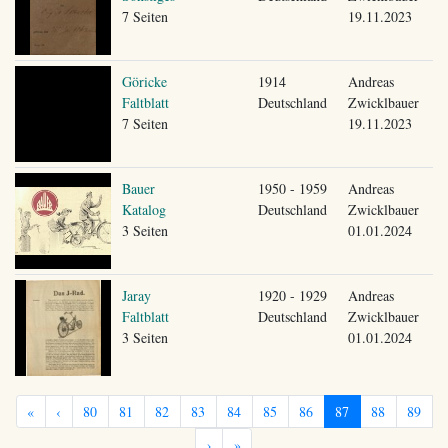
7 Seiten
19.11.2023
Göricke
1914
Andreas
Faltblatt
Deutschland
Zwicklbauer
7 Seiten
19.11.2023
Bauer
1950 - 1959
Andreas
Katalog
Deutschland
Zwicklbauer
3 Seiten
01.01.2024
Jaray
1920 - 1929
Andreas
Faltblatt
Deutschland
Zwicklbauer
3 Seiten
01.01.2024
«
‹
80
81
82
83
84
85
86
87
88
89
›
»