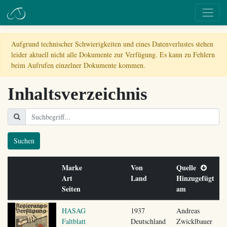
Aufgrund technischer Schwierigkeiten und eines Datenverlustes stehen
leider aktuell nicht alle Dokumente zur Verfügung. Es kann zu Fehlern
beim Aufrufen einzelner Dokumente kommen.
Inhaltsverzeichnis
Suchen
Marke
Von
Quelle
Art
Land
Hinzugefügt
Seiten
am
HASAG
1937
Andreas
Faltblatt
Deutschland
Zwicklbauer