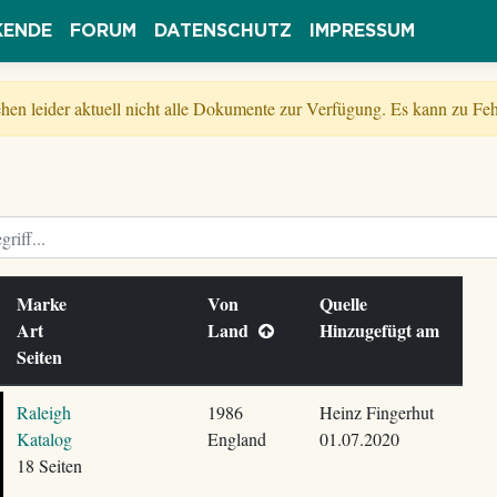
KENDE
FORUM
DATENSCHUTZ
IMPRESSUM
tehen leider aktuell nicht alle Dokumente zur Verfügung. Es kann zu 
Marke
Von
Quelle
Art
Land
Hinzugefügt am
Seiten
Raleigh
1986
Heinz Fingerhut
Katalog
England
01.07.2020
18 Seiten