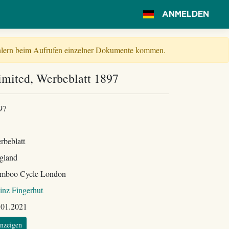
ANMELDEN
Fehlern beim Aufrufen einzelner Dokumente kommen.
mited, Werbeblatt 1897
97
rbeblatt
gland
mboo Cycle London
inz Fingerhut
.01.2021
nzeigen