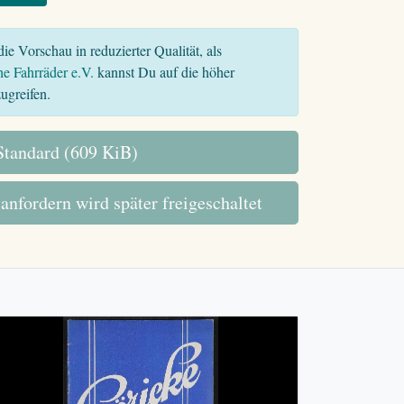
ie Vorschau in reduzierter Qualität, als
he Fahrräder e.V.
kannst Du auf die höher
ugreifen.
tandard (609 KiB)
 anfordern wird später freigeschaltet