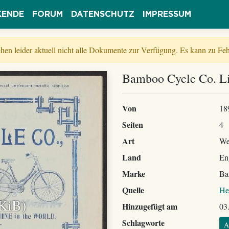
KENDE
FORUM
DATENSCHUTZ
IMPRESSUM
tehen leider aktuell nicht alle Dokumente zur Verfügung. Es kann zu 
Bamboo Cycle Co. Li
Von
18
Seiten
4
Art
We
Land
En
Marke
Ba
Quelle
He
 KiB)
Hinzugefügt am
03
Schlagworte
A