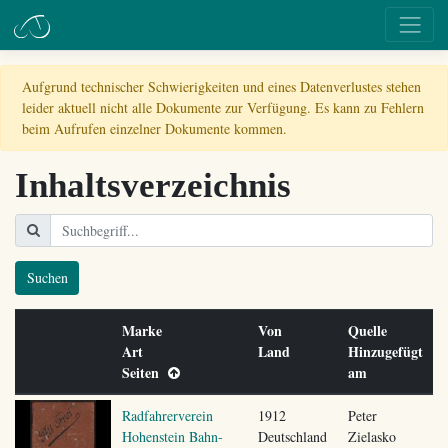
Aufgrund technischer Schwierigkeiten und eines Datenverlustes stehen
leider aktuell nicht alle Dokumente zur Verfügung. Es kann zu Fehlern
beim Aufrufen einzelner Dokumente kommen.
Inhaltsverzeichnis
Suchen
Marke
Von
Quelle
Art
Land
Hinzugefügt
Seiten
am
Radfahrerverein
1912
Peter
Hohenstein Bahn-
Deutschland
Zielasko