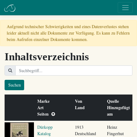
Aufgrund technischer Schwierigkeiten und eines Datenverlustes stehen
leider aktuell nicht alle Dokumente zur Verfügung. Es kann zu Fehlern
beim Aufrufen einzelner Dokumente kommen.
Inhaltsverzeichnis
Suchen
Marke
Von
Quelle
Art
Land
Hinzugefügt
Seiten
am
Dürkopp
1913
Heinz
Katalog
Deutschland
Fingerhut