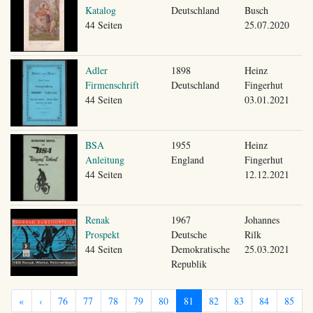
Katalog
Deutschland
Busch
44 Seiten
25.07.2020
Adler
1898
Heinz
Firmenschrift
Deutschland
Fingerhut
44 Seiten
03.01.2021
BSA
1955
Heinz
Anleitung
England
Fingerhut
44 Seiten
12.12.2021
Renak
1967
Johannes
Prospekt
Deutsche
Rilk
44 Seiten
Demokratische
25.03.2021
Republik
«
‹
76
77
78
79
80
81
82
83
84
85