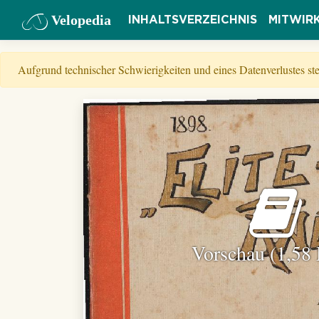
Velopedia
INHALTSVERZEICHNIS
MITWIR
Aufgrund technischer Schwierigkeiten und eines Datenverlustes s
Vorschau (1,58