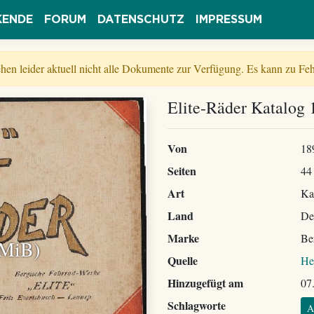
KENDE
FORUM
DATENSCHUTZ
IMPRESSUM
tehen leider aktuell nicht alle Dokumente zur Verfügung. Es kann zu 
Elite-Räder Katalog 
Von
18
Seiten
44
Art
Ka
Land
De
Marke
Be
 MiB)
Quelle
He
Hinzugefügt am
07
Schlagworte
A