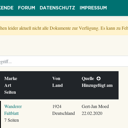
KENDE
FORUM
DATENSCHUTZ
IMPRESSUM
tehen leider aktuell nicht alle Dokumente zur Verfügung. Es kann zu 
Marke
Von
Quelle
Art
Land
Hinzugefügt am
Seiten
Wanderer
1924
Gert-Jan Moed
Faltblatt
Deutschland
22.02.2020
7 Seiten