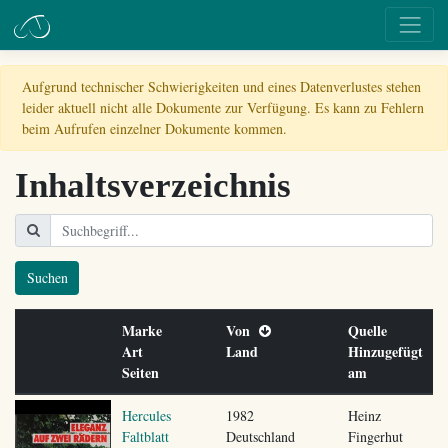
Aufgrund technischer Schwierigkeiten und eines Datenverlustes stehen
leider aktuell nicht alle Dokumente zur Verfügung. Es kann zu Fehlern
beim Aufrufen einzelner Dokumente kommen.
Inhaltsverzeichnis
Suchen
Marke
Von
Quelle
Art
Land
Hinzugefügt
Seiten
am
Hercules
1982
Heinz
Faltblatt
Deutschland
Fingerhut