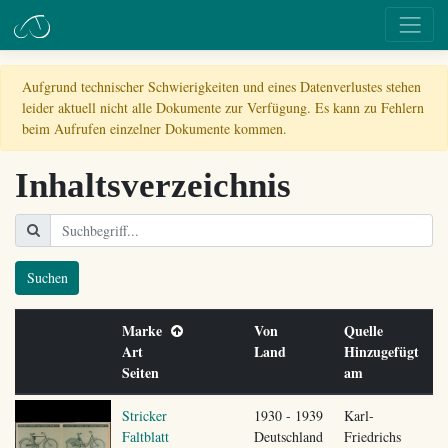
Aufgrund technischer Schwierigkeiten und eines Datenverlustes stehen
leider aktuell nicht alle Dokumente zur Verfügung. Es kann zu Fehlern
beim Aufrufen einzelner Dokumente kommen.
Inhaltsverzeichnis
Suchen
Marke
Von
Quelle
Art
Land
Hinzugefügt
Seiten
am
Stricker
1930 - 1939
Karl-
Faltblatt
Deutschland
Friedrichs