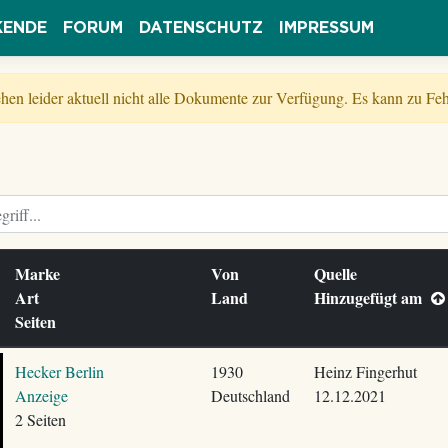
KENDE
FORUM
DATENSCHUTZ
IMPRESSUM
tehen leider aktuell nicht alle Dokumente zur Verfügung. Es kann zu 
Marke
Von
Quelle
Art
Land
Hinzugefügt am
Seiten
Hecker Berlin
1930
Heinz Fingerhut
Anzeige
Deutschland
12.12.2021
2 Seiten