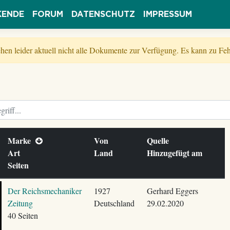
KENDE
FORUM
DATENSCHUTZ
IMPRESSUM
tehen leider aktuell nicht alle Dokumente zur Verfügung. Es kann zu 
Marke
Von
Quelle
Art
Land
Hinzugefügt am
Seiten
Der Reichsmechaniker
1927
Gerhard Eggers
Zeitung
Deutschland
29.02.2020
40 Seiten