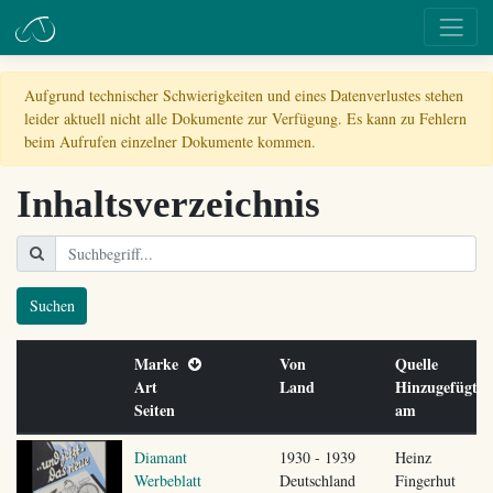
Aufgrund technischer Schwierigkeiten und eines Datenverlustes stehen
leider aktuell nicht alle Dokumente zur Verfügung. Es kann zu Fehlern
beim Aufrufen einzelner Dokumente kommen.
Inhaltsverzeichnis
Suchen
Marke
Von
Quelle
Art
Land
Hinzugefügt
Seiten
am
Diamant
1930 - 1939
Heinz
Werbeblatt
Deutschland
Fingerhut