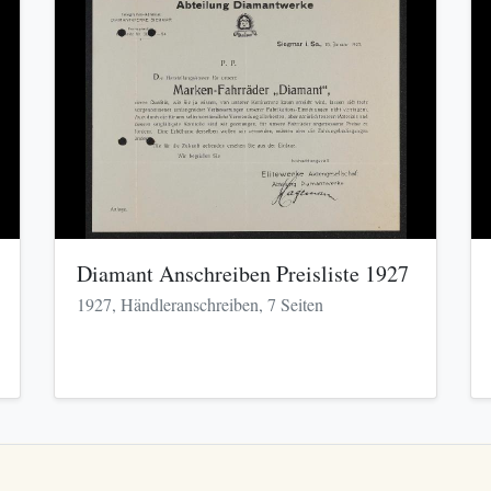
Diamant Anschreiben Preisliste 1927
1927, Händleranschreiben, 7 Seiten