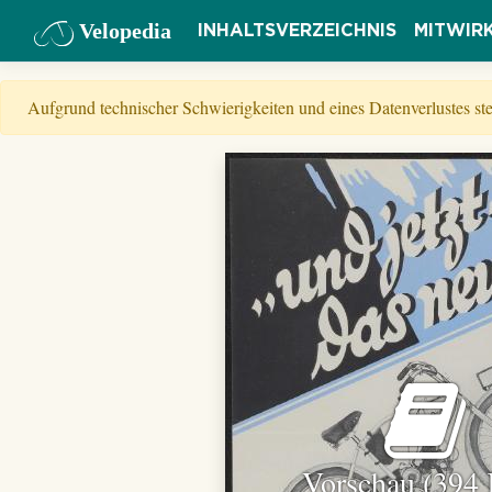
Velopedia
INHALTSVERZEICHNIS
MITWIR
Aufgrund technischer Schwierigkeiten und eines Datenverlustes s
Vorschau (394