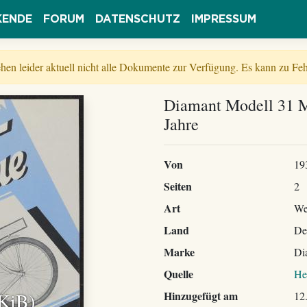
KENDE
FORUM
DATENSCHUTZ
IMPRESSUM
tehen leider aktuell nicht alle Dokumente zur Verfügung. Es kann zu 
Diamant Modell 31 M
Jahre
Von
19
Seiten
2
Art
We
Land
De
Marke
Di
Quelle
He
 KiB)
Hinzugefügt am
12