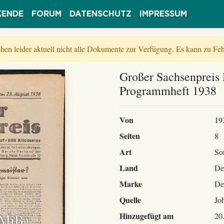
KENDE
FORUM
DATENSCHUTZ
IMPRESSUM
tehen leider aktuell nicht alle Dokumente zur Verfügung. Es kann zu 
Großer Sachsenpreis 
Programmheft 1938
Von
19
Seiten
8
Art
So
Land
De
Marke
De
Quelle
Jo
 MiB)
Hinzugefügt am
20