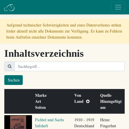
Aufgrund technischer Schwierigkeiten und eines Datenverlustes stehen
leider aktuell nicht alle Dokumente zur Verfügung. Es kann zu Fehlern
beim Aufrufen einzelner Dokumente kommen.
Inhaltsverzeichnis
Suchen
Marke
Von
Quelle
Art
Land
Hinzugefügt
Seiten
am
Fichtel und Sachs
1910 - 1919
Heinz
Infoheft
Deutschland
Fingerhut