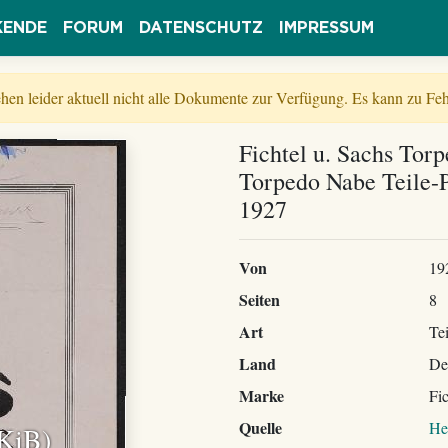
KENDE
FORUM
DATENSCHUTZ
IMPRESSUM
tehen leider aktuell nicht alle Dokumente zur Verfügung. Es kann zu 
Fichtel u. Sachs Tor
Torpedo Nabe Teile-Pr
1927
Von
19
Seiten
8
Art
Tei
Land
De
Marke
Fi
Quelle
He
 KiB)