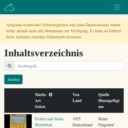
Aufgrund technischer Schwierigkeiten und eines Datenverlustes stehen
leider aktuell nicht alle Dokumente zur Verfügung. Es kann zu Fehlern
beim Aufrufen einzelner Dokumente kommen.
Inhaltsverzeichnis
Suchen
Marke
Von
Quelle
Art
Land
Hinzugefügt
Seiten
am
Fichtel und Sachs
1925
Heinz
Werbeblatt
Deutschland
Fingerhut