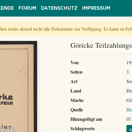
KENDE
FORUM
DATENSCHUTZ
IMPRESSUM
tehen leider aktuell nicht alle Dokumente zur Verfügung. Es kann zu 
Göricke Teilzahlung
Von
19
Seiten
3
Art
So
Land
De
Marke
Gö
Quelle
He
Hinzugefügt am
07
 KiB)
Schlagworte
A