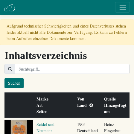
Aufgrund technischer Schwierigkeiten und eines Datenverlustes stehen
leider aktuell nicht alle Dokumente zur Verfügung. Es kann zu Fehlern
beim Aufrufen einzelner Dokumente kommen.
Inhaltsverzeichnis
Suchen
Marke
Von
Quelle
Art
Land
Hinzugefügt
Seiten
am
Seidel und
1905
Heinz
Naumann
Deutschland
Fingerhut