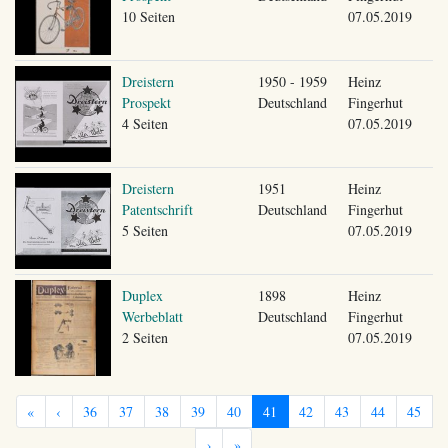
10 Seiten
07.05.2019
Dreistern
1950 - 1959
Heinz
Prospekt
Deutschland
Fingerhut
4 Seiten
07.05.2019
Dreistern
1951
Heinz
Patentschrift
Deutschland
Fingerhut
5 Seiten
07.05.2019
Duplex
1898
Heinz
Werbeblatt
Deutschland
Fingerhut
2 Seiten
07.05.2019
«
‹
36
37
38
39
40
41
42
43
44
45
›
»