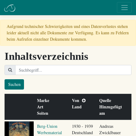
Aufgrund technischer Schwierigkeiten und eines Datenverlustes stehen
leider aktuell nicht alle Dokumente zur Verfügung. Es kann zu Fehlern
beim Aufrufen einzelner Dokumente kommen.
Inhaltsverzeichnis
Suchen
Marke
Von
Quelle
Art
Land
Hinzugefügt
Seiten
am
Berg-Union
1930 - 1939
Andreas
Werbematerial
Deutschland
Zwicklbauer