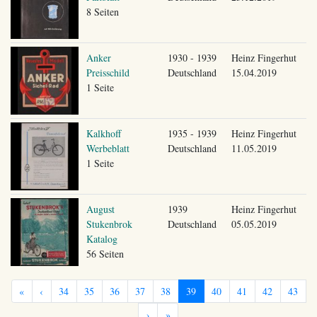
8 Seiten
Anker
1930 - 1939
Heinz Fingerhut
Preisschild
Deutschland
15.04.2019
1 Seite
Kalkhoff
1935 - 1939
Heinz Fingerhut
Werbeblatt
Deutschland
11.05.2019
1 Seite
August
1939
Heinz Fingerhut
Stukenbrok
Deutschland
05.05.2019
Katalog
56 Seiten
«
‹
34
35
36
37
38
39
40
41
42
43
›
»