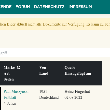
KENDE
FORUM
DATENSCHUTZ
IMPRESSUM
tehen leider aktuell nicht alle Dokumente zur Verfügung. Es kann zu 
Marke
Von
Quelle
Art
Land
Hinzugefügt am
Seiten
Paul Muszynski
1951
Heinz Fingerhut
Faltblatt
Deutschland
02.08.2022
4 Seiten