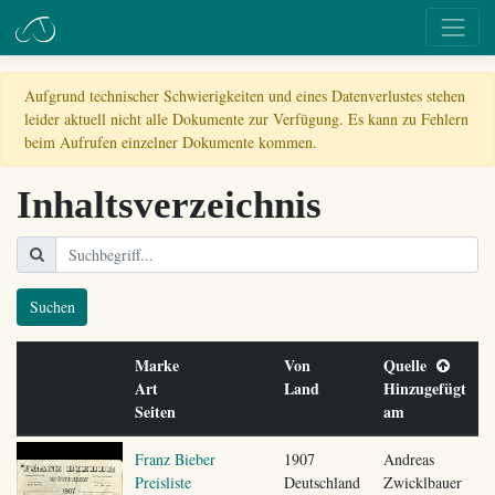
Aufgrund technischer Schwierigkeiten und eines Datenverlustes stehen
leider aktuell nicht alle Dokumente zur Verfügung. Es kann zu Fehlern
beim Aufrufen einzelner Dokumente kommen.
Inhaltsverzeichnis
Suchen
Marke
Von
Quelle
Art
Land
Hinzugefügt
Seiten
am
Franz Bieber
1907
Andreas
Preisliste
Deutschland
Zwicklbauer