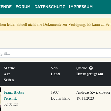
KENDE
FORUM
DATENSCHUTZ
IMPRESSUM
tehen leider aktuell nicht alle Dokumente zur Verfügung. Es kann zu 
Marke
Von
Quelle
Art
Land
Hinzugefügt am
Seiten
Franz Bieber
1907
Andreas Zwicklbauer
Preisliste
Deutschland
19.11.2023
32 Seiten