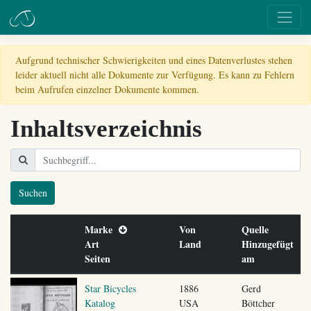
Aufgrund technischer Schwierigkeiten und eines Datenverlustes stehen
leider aktuell nicht alle Dokumente zur Verfügung. Es kann zu Fehlern
beim Aufrufen einzelner Dokumente kommen.
Inhaltsverzeichnis
Suchen
Marke
Von
Quelle
Art
Land
Hinzugefügt
Seiten
am
Star Bicycles
1886
Gerd
Katalog
USA
Böttcher