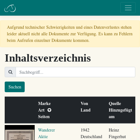
Aufgrund technischer Schwierigkeiten und eines Datenverlustes stehen
leider aktuell nicht alle Dokumente zur Verfügung. Es kann zu Fehlern
beim Aufrufen einzelner Dokumente kommen.
Inhaltsverzeichnis
Suchen
Marke
Von
Quelle
Art
Land
Hinzugefügt
Seiten
am
Wanderer
1942
Heinz
Aktie
Deutschland
Fingerhut