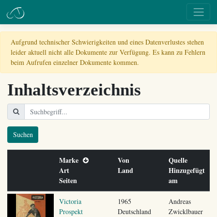
Aufgrund technischer Schwierigkeiten und eines Datenverlustes stehen
leider aktuell nicht alle Dokumente zur Verfügung. Es kann zu Fehlern
beim Aufrufen einzelner Dokumente kommen.
Inhaltsverzeichnis
Suchen
Marke
Von
Quelle
Art
Land
Hinzugefügt
Seiten
am
Victoria
1965
Andreas
Prospekt
Deutschland
Zwicklbauer