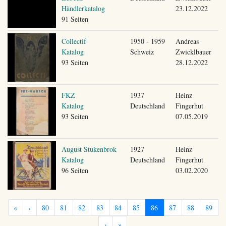
Händlerkatalog
23.12.2022
91 Seiten
Collectif
1950 - 1959
Andreas
Katalog
Schweiz
Zwicklbauer
93 Seiten
28.12.2022
FKZ
1937
Heinz
Katalog
Deutschland
Fingerhut
93 Seiten
07.05.2019
August Stukenbrok
1927
Heinz
Katalog
Deutschland
Fingerhut
96 Seiten
03.02.2020
«
‹
80
81
82
83
84
85
86
87
88
89
›
»