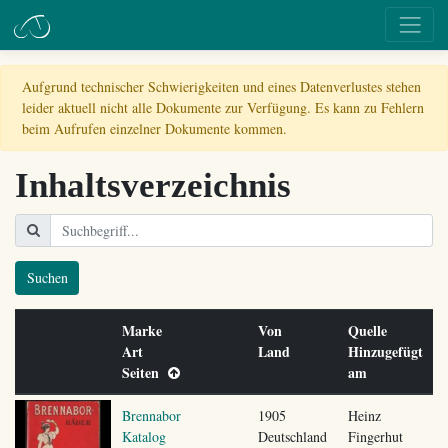
Aufgrund technischer Schwierigkeiten und eines Datenverlustes stehen
leider aktuell nicht alle Dokumente zur Verfügung. Es kann zu Fehlern
beim Aufrufen einzelner Dokumente kommen.
Inhaltsverzeichnis
Suchen
Marke
Von
Quelle
Art
Land
Hinzugefügt
Seiten
am
Brennabor
1905
Heinz
Katalog
Deutschland
Fingerhut