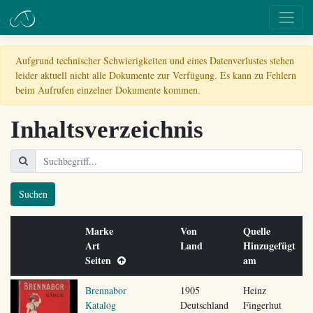
Aufgrund technischer Schwierigkeiten und eines Datenverlustes stehen
leider aktuell nicht alle Dokumente zur Verfügung. Es kann zu Fehlern
beim Aufrufen einzelner Dokumente kommen.
Inhaltsverzeichnis
Suchen
Marke
Von
Quelle
Art
Land
Hinzugefügt
Seiten
am
Brennabor
1905
Heinz
Katalog
Deutschland
Fingerhut