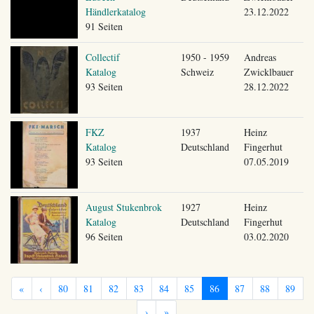
Händlerkatalog
23.12.2022
91 Seiten
Collectif
1950 - 1959
Andreas
Katalog
Schweiz
Zwicklbauer
93 Seiten
28.12.2022
FKZ
1937
Heinz
Katalog
Deutschland
Fingerhut
93 Seiten
07.05.2019
August Stukenbrok
1927
Heinz
Katalog
Deutschland
Fingerhut
96 Seiten
03.02.2020
«
‹
80
81
82
83
84
85
86
87
88
89
›
»