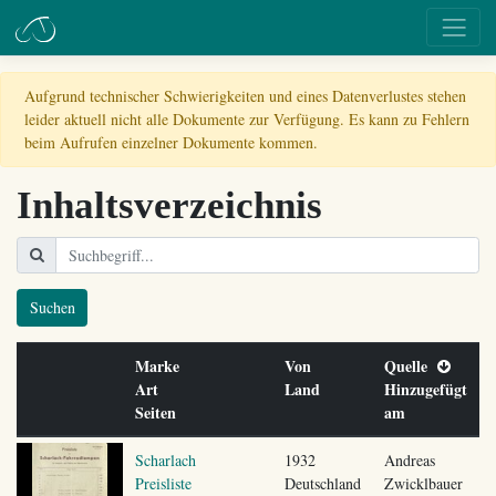
Aufgrund technischer Schwierigkeiten und eines Datenverlustes stehen
leider aktuell nicht alle Dokumente zur Verfügung. Es kann zu Fehlern
beim Aufrufen einzelner Dokumente kommen.
Inhaltsverzeichnis
Suchen
Marke
Von
Quelle
Art
Land
Hinzugefügt
Seiten
am
Scharlach
1932
Andreas
Preisliste
Deutschland
Zwicklbauer