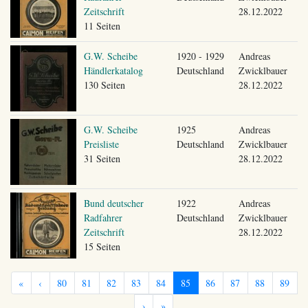
Zeitschrift
28.12.2022
11 Seiten
G.W. Scheibe
1920 - 1929
Andreas
Händlerkatalog
Deutschland
Zwicklbauer
130 Seiten
28.12.2022
G.W. Scheibe
1925
Andreas
Preisliste
Deutschland
Zwicklbauer
31 Seiten
28.12.2022
Bund deutscher
1922
Andreas
Radfahrer
Deutschland
Zwicklbauer
Zeitschrift
28.12.2022
15 Seiten
«
‹
80
81
82
83
84
85
86
87
88
89
›
»