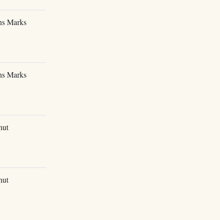
chs Marks
chs Marks
hut
hut