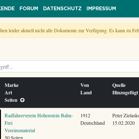
KENDE
FORUM
DATENSCHUTZ
IMPRESSUM
tehen leider aktuell nicht alle Dokumente zur Verfügung. Es kann zu 
Marke
Von
Quelle
Art
Land
Hinzugefüg
Seiten
Radfahrerverein Hohenstein Bahn-
1912
Peter Zielask
Frei
Deutschland
15.02.2020
Vereinsmaterial
50 Seiten