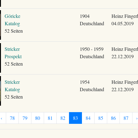
Göricke
1904
Heinz Finger
Katalog
Deutschland
04.05.2019
52 Seiten
Stricker
1950 - 1959
Heinz Finger
Prospekt
Deutschland
22.12.2019
52 Seiten
Stricker
1954
Heinz Finger
Katalog
Deutschland
22.12.2019
52 Seiten
‹
78
79
80
81
82
83
84
85
86
87
›