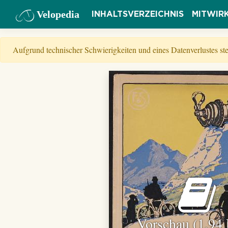
Velopedia
INHALTSVERZEICHNIS
MITWIR
Aufgrund technischer Schwierigkeiten und eines Datenverlustes s
Vorschau (1,94