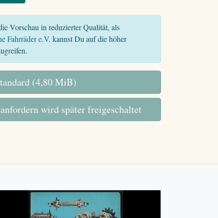
ie Vorschau in reduzierter Qualität, als
he Fahrräder e.V.
kannst Du auf die höher
ugreifen.
tandard (4,80 MiB)
 anfordern wird später freigeschaltet