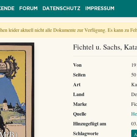
KENDE
FORUM
DATENSCHUTZ
IMPRESSUM
tehen leider aktuell nicht alle Dokumente zur Verfügung. Es kann zu 
Fichtel u. Sachs, Kat
Von
19
Seiten
50
Art
Ka
Land
De
Marke
Fi
Quelle
He
Hinzugefügt am
03
 MiB)
Schlagworte
A