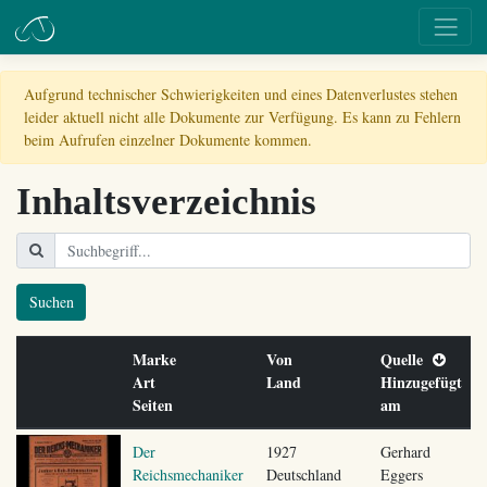
Aufgrund technischer Schwierigkeiten und eines Datenverlustes stehen
leider aktuell nicht alle Dokumente zur Verfügung. Es kann zu Fehlern
beim Aufrufen einzelner Dokumente kommen.
Inhaltsverzeichnis
Suchen
Marke
Von
Quelle
Art
Land
Hinzugefügt
Seiten
am
Der
1927
Gerhard
Reichsmechaniker
Deutschland
Eggers