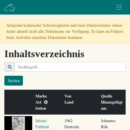
Aufgrund technischer Schwierigkeiten und eines Datenverlustes stehen
leider aktuell nicht alle Dokumente zur Verfügung. Es kann zu Fehlern
beim Aufrufen einzelner Dokumente kommen.
Inhaltsverzeichnis
Suchen
Marke
Von
Quelle
Art
Land
Hinzugefügt
Seiten
am
Infesto
1962
Johannes
Faltblatt
Deutsche
Rilk