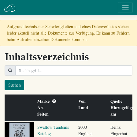
Aufgrund technischer Schwierigkeiten und eines Datenverlustes stehen
leider aktuell nicht alle Dokumente zur Verfügung. Es kann zu Fehlern
beim Aufrufen einzelner Dokumente kommen.
Inhaltsverzeichnis
Suchen
Marke
Von
Quelle
Art
Land
Hinzugefügt
Seiten
am
Swallow Tandems
2000
Heinz
Katalog
England
Fingerhut