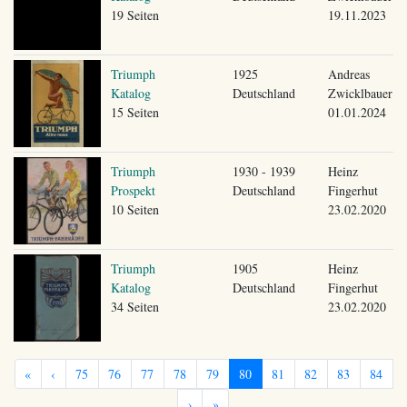
19 Seiten
19.11.2023
Triumph
1925
Andreas
Katalog
Deutschland
Zwicklbauer
15 Seiten
01.01.2024
Triumph
1930 - 1939
Heinz
Prospekt
Deutschland
Fingerhut
10 Seiten
23.02.2020
Triumph
1905
Heinz
Katalog
Deutschland
Fingerhut
34 Seiten
23.02.2020
«
‹
75
76
77
78
79
80
81
82
83
84
›
»