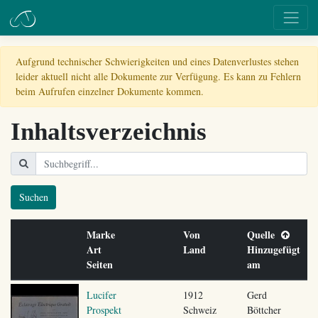
Aufgrund technischer Schwierigkeiten und eines Datenverlustes stehen
leider aktuell nicht alle Dokumente zur Verfügung. Es kann zu Fehlern
beim Aufrufen einzelner Dokumente kommen.
Inhaltsverzeichnis
Suchen
Marke
Von
Quelle
Art
Land
Hinzugefügt
Seiten
am
Lucifer
1912
Gerd
Prospekt
Schweiz
Böttcher