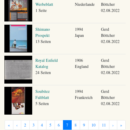
Werbeblatt
Niederlande
Böttcher
1 Seite
02.08.2022
Shimano
1994
Gerd
Prospekt
Japan
Böttcher
13 Seiten
02.08.2022
Royal Enfield
1906
Gerd
Katalog
England
Böttcher
24 Seiten
02.08.2022
Soubitez
1994
Gerd
Faltblatt
Frankreich
Böttcher
5 Seiten
02.08.2022
«
‹
2
3
4
5
6
7
8
9
10
11
›
»